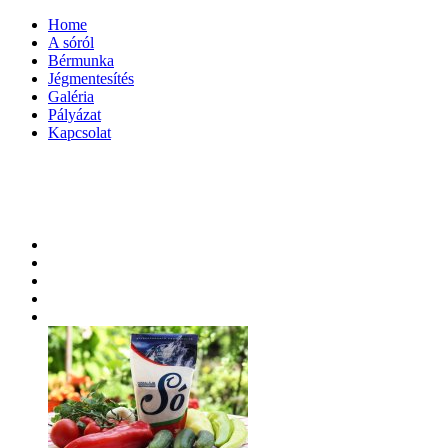
Home
A sóról
Bérmunka
Jégmentesítés
Galéria
Pályázat
Kapcsolat