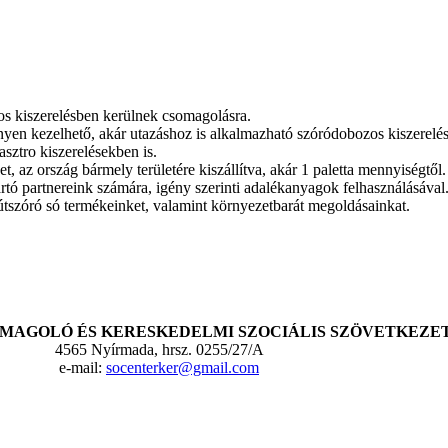
s kiszerelésben kerülnek csomagolásra.
nyen kezelhető, akár utazáshoz is alkalmazható szóródobozos kiszerelé
sztro kiszerelésekben is.
, az ország bármely területére kiszállítva, akár 1 paletta mennyiségtől.
artó partnereink számára, igény szerinti adalékanyagok felhasználásával
 útszóró só termékeinket, valamint környezetbarát megoldásainkat.
MAGOLÓ ÉS KERESKEDELMI SZOCIÁLIS SZÖVETKEZE
4565 Nyírmada, hrsz. 0255/27/A
e-mail:
socenterker@gmail.com