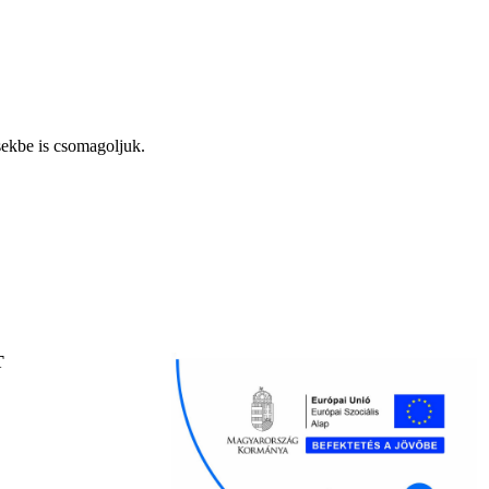
sekbe is csomagoljuk.
.
T