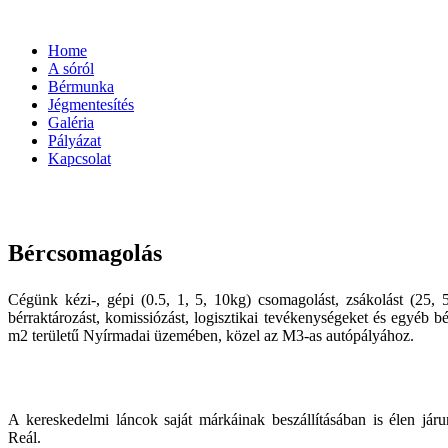
Home
A sóról
Bérmunka
Jégmentesítés
Galéria
Pályázat
Kapcsolat
Bércsomagolás
Cégünk kézi-, gépi (0.5, 1, 5, 10kg) csomagolást, zsákolást (25, 5
bérraktározást, komissiózást, logisztikai tevékenységeket és egyéb
m2 területű Nyírmadai üzemében, közel az M3-as autópályához.
A kereskedelmi láncok saját márkáinak beszállításában is élen jár
Reál.