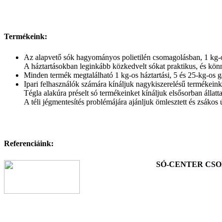
Termékeink:
Az alapvető sók hagyományos polietilén csomagolásban, 1 kg-o
A háztartásokban leginkább közkedvelt sókat praktikus, és kön
Minden termék megtalálható 1 kg-os háztartási, 5 és 25-kg-os ga
Ipari felhasználók számára kínáljuk nagykiszerelésű termékeinket
Tégla alakúra préselt só termékeinket kínáljuk elsősorban állatt
A téli jégmentesítés problémájára ajánljuk ömlesztett és zsákos
Referenciáink:
SÓ-CENTER CSO